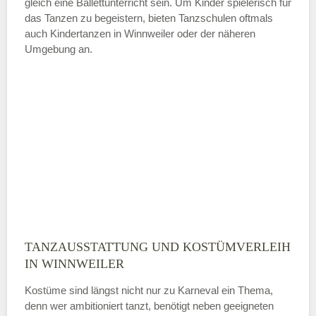
gleich eine Ballettunterricht sein. Um Kinder spielerisch für
das Tanzen zu begeistern, bieten Tanzschulen oftmals
auch Kindertanzen in Winnweiler oder der näheren
—
Umgebung an.
ÖFFNUNGSZEITEN HINZUFÜGEN
Sonntag
Mit Absenden der Daten akzeptiere
ich die
AGB`s
.
ABSENDEN
TANZAUSSTATTUNG UND KOSTÜMVERLEIH
IN WINNWEILER
Kostüme sind längst nicht nur zu Karneval ein Thema,
denn wer ambitioniert tanzt, benötigt neben geeigneten