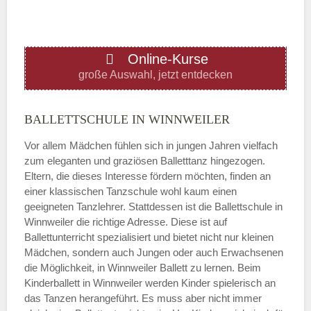
ÖFFNUNGSZEITEN HINZUFÜGEN
Online-Kurse
Donnerstag
große Auswahl, jetzt entdecken
—
BALLETTSCHULE IN WINNWEILER
Vor allem Mädchen fühlen sich in jungen Jahren vielfach
ÖFFNUNGSZEITEN HINZUFÜGEN
zum eleganten und graziösen Balletttanz hingezogen.
Eltern, die dieses Interesse fördern möchten, finden an
Freitag
einer klassischen Tanzschule wohl kaum einen
geeigneten Tanzlehrer. Stattdessen ist die Ballettschule in
Winnweiler die richtige Adresse. Diese ist auf
—
Ballettunterricht spezialisiert und bietet nicht nur kleinen
Mädchen, sondern auch Jungen oder auch Erwachsenen
die Möglichkeit, in Winnweiler Ballett zu lernen. Beim
ÖFFNUNGSZEITEN HINZUFÜGEN
Kinderballett in Winnweiler werden Kinder spielerisch an
das Tanzen herangeführt. Es muss aber nicht immer
Samstag