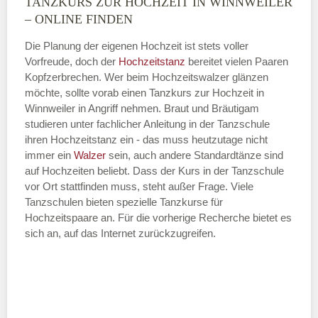
TANZKURS ZUR HOCHZEIT IN WINNWEILER
Montag
– ONLINE FINDEN
Die Planung der eigenen Hochzeit ist stets voller
Vorfreude, doch der
Hochzeitstanz
bereitet vielen Paaren
—
Kopfzerbrechen. Wer beim Hochzeitswalzer glänzen
möchte, sollte vorab einen Tanzkurs zur Hochzeit in
ÖFFNUNGSZEITEN HINZUFÜGEN
Winnweiler in Angriff nehmen. Braut und Bräutigam
studieren unter fachlicher Anleitung in der Tanzschule
Dienstag
ihren Hochzeitstanz ein - das muss heutzutage nicht
immer ein
Walzer
sein, auch andere Standardtänze sind
auf Hochzeiten beliebt. Dass der Kurs in der Tanzschule
vor Ort stattfinden muss, steht außer Frage. Viele
—
Tanzschulen bieten spezielle Tanzkurse für
Hochzeitspaare an. Für die vorherige Recherche bietet es
ÖFFNUNGSZEITEN HINZUFÜGEN
sich an, auf das Internet zurückzugreifen.
Mittwoch
—