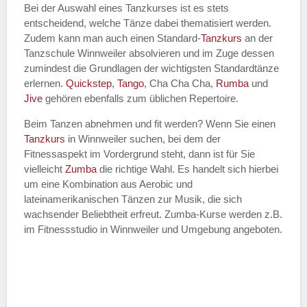
Bei der Auswahl eines Tanzkurses ist es stets
entscheidend, welche Tänze dabei thematisiert werden.
Name des Tanzkurs
*
Zudem kann man auch einen Standard-
Tanzkurs
an der
Tanzschule Winnweiler absolvieren und im Zuge dessen
zumindest die Grundlagen der wichtigsten Standardtänze
erlernen.
Quickstep
,
Tango
, Cha Cha Cha,
Rumba
und
Jive
gehören ebenfalls zum üblichen Repertoire.
Tanzart
*
Beim Tanzen abnehmen und fit werden? Wenn Sie einen
Tanzkurs
in Winnweiler suchen, bei dem der
Fitnessaspekt im Vordergrund steht, dann ist für Sie
vielleicht
Zumba
die richtige Wahl. Es handelt sich hierbei
um eine Kombination aus Aerobic und
lateinamerikanischen Tänzen zur Musik, die sich
wachsender Beliebtheit erfreut. Zumba-Kurse werden z.B.
im Fitnessstudio in Winnweiler und Umgebung angeboten.
Mit Absenden der Daten akzeptiere
ich die
AGB`s
.