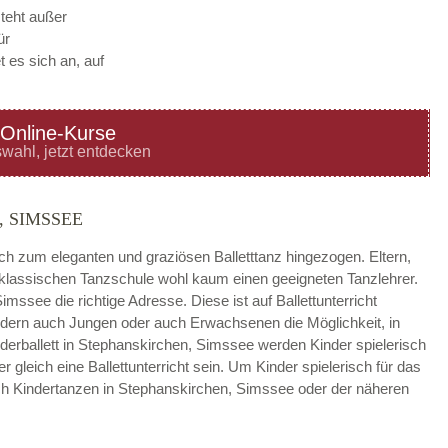
steht außer
ür
 es sich an, auf
Online-Kurse
—
ÖFFNUNGSZEITEN
wahl, jetzt entdecken
HINZUFÜGEN
 SIMSSEE
—
ÖFFNUNGSZEITEN
ach zum eleganten und graziösen Balletttanz hingezogen. Eltern,
r klassischen Tanzschule wohl kaum einen geeigneten Tanzlehrer.
HINZUFÜGEN
imssee die richtige Adresse. Diese ist auf Ballettunterricht
sondern auch Jungen oder auch Erwachsenen die Möglichkeit, in
—
ÖFFNUNGSZEITEN
derballett in Stephanskirchen, Simssee werden Kinder spielerisch
gleich eine Ballettunterricht sein. Um Kinder spielerisch für das
HINZUFÜGEN
ch Kindertanzen in Stephanskirchen, Simssee oder der näheren
—
ÖFFNUNGSZEITEN