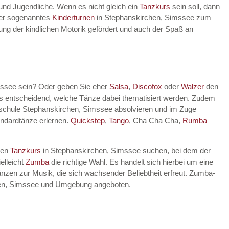
 und Jugendliche. Wenn es nicht gleich ein
Tanzkurs
sein soll, dann
lter sogenanntes
Kinderturnen
in Stephanskirchen, Simssee zum
klung der kindlichen Motorik gefördert und auch der Spaß an
mssee sein? Oder geben Sie eher
Salsa
,
Discofox
oder
Walzer
den
ts entscheidend, welche Tänze dabei thematisiert werden. Zudem
schule Stephanskirchen, Simssee absolvieren und im Zuge
andardtänze erlernen.
Quickstep
,
Tango
, Cha Cha Cha,
Rumba
nen
Tanzkurs
in Stephanskirchen, Simssee suchen, bei dem der
elleicht
Zumba
die richtige Wahl. Es handelt sich hierbei um eine
nzen zur Musik, die sich wachsender Beliebtheit erfreut. Zumba-
chen, Simssee und Umgebung angeboten.