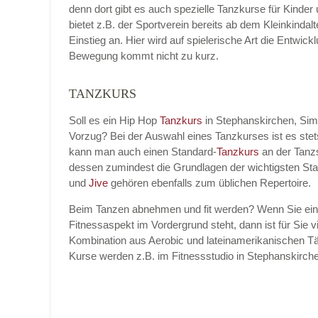
denn dort gibt es auch spezielle Tanzkurse für Kinder
bietet z.B. der Sportverein bereits ab dem Kleinkinda
Einstieg an. Hier wird auf spielerische Art die Entwic
Bewegung kommt nicht zu kurz.
Name der Tanzschule
*
TANZKURS
Soll es ein Hip Hop
Tanzkurs
in Stephanskirchen, Si
Vorzug? Bei der Auswahl eines Tanzkurses ist es ste
Kontakt E-Mail
kann man auch einen Standard-
Tanzkurs
an der Tanz
dessen zumindest die Grundlagen der wichtigsten St
und
Jive
gehören ebenfalls zum üblichen Repertoire.
Beim Tanzen abnehmen und fit werden? Wenn Sie ei
Kontakt Telefonnummer
Fitnessaspekt im Vordergrund steht, dann ist für Sie vi
Kombination aus Aerobic und lateinamerikanischen Tä
Kurse werden z.B. im Fitnessstudio in Stephanskir
Name des Tanzkurs
*