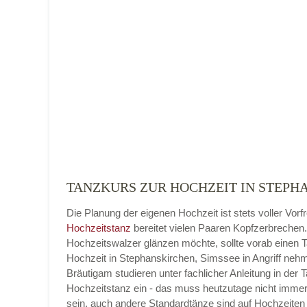
Name der Tanzschule
*
Adresse
*
TANZKURS ZUR HOCHZEIT IN STEPHA
Die Planung der eigenen Hochzeit ist stets voller Vorf
Telefonnummer
Hochzeitstanz
bereitet vielen Paaren Kopfzerbrechen
Hochzeitswalzer glänzen möchte, sollte vorab einen 
Hochzeit in Stephanskirchen, Simssee in Angriff neh
Bräutigam studieren unter fachlicher Anleitung in der 
Hochzeitstanz ein - das muss heutzutage nicht imme
E-Mail-Adresse
sein, auch andere Standardtänze sind auf Hochzeiten 