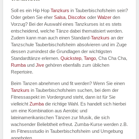
Soll es ein Hip Hop
Tanzkurs
in Tauberbischofsheim sein?
Oder geben Sie eher
Salsa
,
Discofox
oder
Walzer
den
Vorzug? Bei der Auswahl eines Tanzkurses ist es stets
Name des Tanzkurs
*
entscheidend, welche Tänze dabei thematisiert werden.
Zudem kann man auch einen Standard-
Tanzkurs
an der
Tanzschule Tauberbischofsheim absolvieren und im Zuge
dessen zumindest die Grundlagen der wichtigsten
Standardtänze erlernen.
Quickstep
,
Tango
, Cha Cha Cha,
Tanzart
*
Rumba
und
Jive
gehören ebenfalls zum üblichen
Repertoire.
Beim Tanzen abnehmen und fit werden? Wenn Sie einen
Tanzkurs
in Tauberbischofsheim suchen, bei dem der
Fitnessaspekt im Vordergrund steht, dann ist für Sie
vielleicht
Zumba
die richtige Wahl. Es handelt sich hierbei
um eine Kombination aus Aerobic und
lateinamerikanischen Tänzen zur Musik, die sich
wachsender Beliebtheit erfreut. Zumba-Kurse werden z.B.
Mit Absenden der Daten akzeptiere
im Fitnessstudio in Tauberbischofsheim und Umgebung
ich die
AGB`s
.
angeboten.