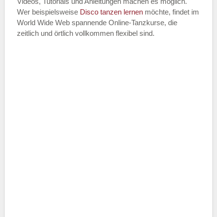
Videos, Tutorials und Anleitungen machen es möglich.
Wer beispielsweise
Disco
tanzen lernen
möchte, findet im
World Wide Web spannende Online-Tanzkurse, die
zeitlich und örtlich vollkommen flexibel sind.
Name der Tanzschule
*
Adresse
*
Telefonnummer
E-Mail-Adresse