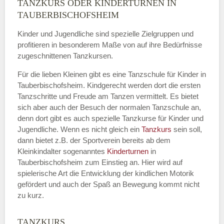
TANZKURS ODER KINDERTURNEN IN
Name
*
TAUBERBISCHOFSHEIM
Kinder und Jugendliche sind spezielle Zielgruppen und
profitieren in besonderem Maße von auf ihre Bedürfnisse
zugeschnittenen Tanzkursen.
E-Mail
*
Für die lieben Kleinen gibt es eine Tanzschule für Kinder in
Tauberbischofsheim. Kindgerecht werden dort die ersten
Tanzschritte und Freude am Tanzen vermittelt. Es bietet
sich aber auch der Besuch der normalen Tanzschule an,
denn dort gibt es auch spezielle Tanzkurse für Kinder und
Name der Tanzschule
*
Jugendliche. Wenn es nicht gleich ein
Tanzkurs
sein soll,
dann bietet z.B. der Sportverein bereits ab dem
Kleinkindalter sogenanntes
Kinderturnen
in
Tauberbischofsheim zum Einstieg an. Hier wird auf
Kontakt E-Mail
spielerische Art die Entwicklung der kindlichen Motorik
gefördert und auch der Spaß an Bewegung kommt nicht
zu kurz.
TANZKURS
Kontakt Telefonnummer