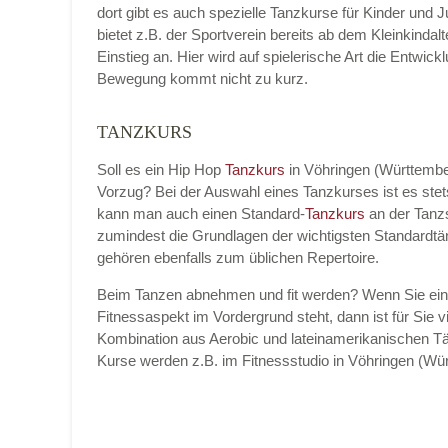
dort gibt es auch spezielle Tanzkurse für Kinder und 
bietet z.B. der Sportverein bereits ab dem Kleinkinda
Einstieg an. Hier wird auf spielerische Art die Entwic
Bewegung kommt nicht zu kurz.
Name der Tanzschule
*
TANZKURS
Soll es ein Hip Hop
Tanzkurs
in Vöhringen (Württemb
Vorzug? Bei der Auswahl eines Tanzkurses ist es ste
Kontakt E-Mail
kann man auch einen Standard-
Tanzkurs
an der Tanz
zumindest die Grundlagen der wichtigsten Standardtä
gehören ebenfalls zum üblichen Repertoire.
Beim Tanzen abnehmen und fit werden? Wenn Sie ei
Kontakt Telefonnummer
Fitnessaspekt im Vordergrund steht, dann ist für Sie vi
Kombination aus Aerobic und lateinamerikanischen Tä
Kurse werden z.B. im Fitnessstudio in Vöhringen (W
Name des Tanzkurs
*