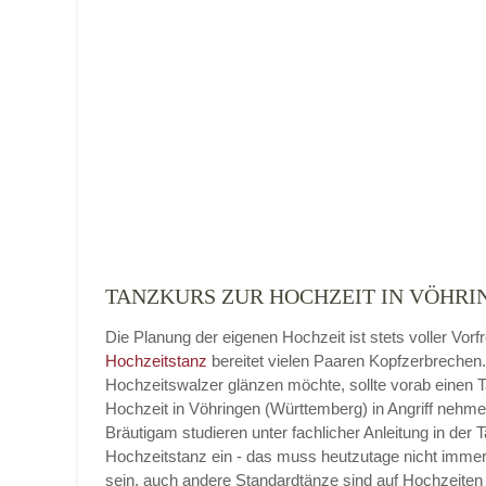
Name der Tanzschule
*
Adresse
*
TANZKURS ZUR HOCHZEIT IN VÖHRI
Die Planung der eigenen Hochzeit ist stets voller Vorf
Telefonnummer
Hochzeitstanz
bereitet vielen Paaren Kopfzerbrechen
Hochzeitswalzer glänzen möchte, sollte vorab einen 
Hochzeit in Vöhringen (Württemberg) in Angriff nehme
Bräutigam studieren unter fachlicher Anleitung in der 
Hochzeitstanz ein - das muss heutzutage nicht imme
E-Mail-Adresse
sein, auch andere Standardtänze sind auf Hochzeiten 