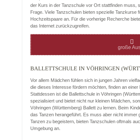
der Kurs in der Tanzschule vor Ort stattfinden muss, 
Frage. Viele Tanzschulen bieten spezielle Tanzkurse f
Hochzeitspaare an. Für die vorherige Recherche bietet
das Internet zurückzugreifen.
Montag
große Aus
BALLETTSCHULE IN VÖHRINGEN (WÜR
Dienstag
Vor allem Mädchen fühlen sich in jungen Jahren vielf
die dieses Interesse fördern möchten, finden an eine
Stattdessen ist die Ballettschule in Vöhringen (Württem
spezialisiert und bietet nicht nur kleinen Mädchen, 
Mittwoch
Vöhringen (Württemberg) Ballett zu lernen. Beim Kind
das Tanzen herangeführt. Es muss aber nicht immer gle
Tanzen zu begeistern, bieten Tanzschulen oftmals au
Umgebung an.
Donnerstag