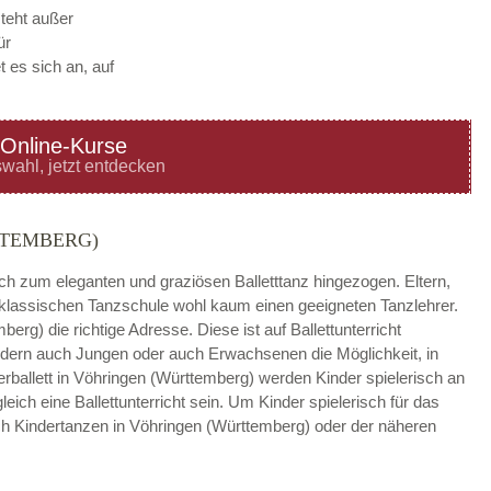
steht außer
ür
 es sich an, auf
Online-Kurse
—
ÖFFNUNGSZEITEN
wahl, jetzt entdecken
HINZUFÜGEN
TTEMBERG)
—
ÖFFNUNGSZEITEN
ach zum eleganten und graziösen Balletttanz hingezogen. Eltern,
r klassischen Tanzschule wohl kaum einen geeigneten Tanzlehrer.
HINZUFÜGEN
berg) die richtige Adresse. Diese ist auf Ballettunterricht
sondern auch Jungen oder auch Erwachsenen die Möglichkeit, in
—
ÖFFNUNGSZEITEN
erballett in Vöhringen (Württemberg) werden Kinder spielerisch an
ich eine Ballettunterricht sein. Um Kinder spielerisch für das
HINZUFÜGEN
ch Kindertanzen in Vöhringen (Württemberg) oder der näheren
—
ÖFFNUNGSZEITEN