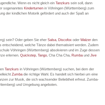
Jugendliche. Wenn es nicht gleich ein
Tanzkurs
sein soll, dann
lter sogenanntes
Kinderturnen
in Vöhringen (Württemberg) zum
klung der kindlichen Motorik gefördert und auch der Spaß an
erg) sein? Oder geben Sie eher
Salsa
,
Discofox
oder
Walzer
den
ts entscheidend, welche Tänze dabei thematisiert werden. Zudem
schule Vöhringen (Württemberg) absolvieren und im Zuge dessen
nze erlernen.
Quickstep
,
Tango
, Cha Cha Cha,
Rumba
und
Jive
nen
Tanzkurs
in Vöhringen (Württemberg) suchen, bei dem der
elleicht
Zumba
die richtige Wahl. Es handelt sich hierbei um eine
nzen zur Musik, die sich wachsender Beliebtheit erfreut. Zumba-
ürttemberg) und Umgebung angeboten.