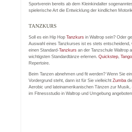
Sportverein bereits ab dem Kleinkindalter sogenannt
spielerische Art die Entwicklung der kindlichen Moto
TANZKURS
Name der Tanzschule
*
Soll es ein Hip Hop
Tanzkurs
in Waltrop sein? Oder g
Auswahl eines Tanzkurses ist es stets entscheidend
einen Standard-
Tanzkurs
an der Tanzschule Waltrop 
Kontakt E-Mail
wichtigsten Standardtänze erlernen.
Quickstep
,
Tango
Repertoire.
Beim Tanzen abnehmen und fit werden? Wenn Sie ei
Vordergrund steht, dann ist für Sie vielleicht
Zumba
die
Kontakt Telefonnummer
Aerobic und lateinamerikanischen Tänzen zur Musik, 
im Fitnessstudio in Waltrop und Umgebung angeboten
Name des Tanzkurs
*