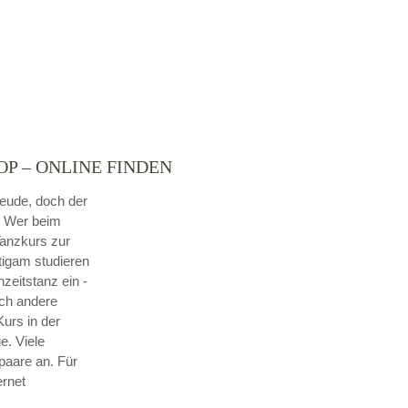
P – ONLINE FINDEN
reude, doch der
. Wer beim
Tanzkurs zur
tigam studieren
hzeitstanz ein -
ch andere
urs in der
e. Viele
paare an. Für
ernet