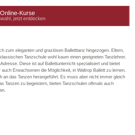
Online-Kurse
—
ÖFFNUNGSZEITEN
wahl, jetzt entdecken
HINZUFÜGEN
—
ÖFFNUNGSZEITEN
ach zum eleganten und graziösen Balletttanz hingezogen. Eltern,
r klassischen Tanzschule wohl kaum einen geeigneten Tanzlehrer.
HINZUFÜGEN
 Adresse. Diese ist auf Ballettunterricht spezialisiert und bietet
auch Erwachsenen die Möglichkeit, in Waltrop Ballett zu lernen.
—
ÖFFNUNGSZEITEN
sch an das Tanzen herangeführt. Es muss aber nicht immer gleich
 das Tanzen zu begeistern, bieten Tanzschulen oftmals auch
HINZUFÜGEN
an.
—
ÖFFNUNGSZEITEN
HINZUFÜGEN
—
ÖFFNUNGSZEITEN