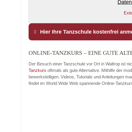
Daten
Exte
Hier Ihre Tanzschule kostenfrei anm
ONLINE-TANZKURS – EINE GUTE ALT
Name
*
Der Besuch einer Tanzschule vor Ort in Waltrop ist ni
Tanzkurs
oftmals als gute Alternative. Mithilfe der 
bewerkstelligen. Videos, Tutorials und Anleitungen m
findet im World Wide Web spannende Online-Tanzkurse, 
E-Mail
*
Name der Tanzschule
*