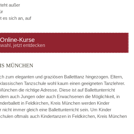
steht außer
ür
 es sich an, auf
Online-Kurse
—
ÖFFNUNGSZEITEN
wahl, jetzt entdecken
HINZUFÜGEN
EIS MÜNCHEN
—
ÖFFNUNGSZEITEN
ach zum eleganten und graziösen Balletttanz hingezogen. Eltern,
r klassischen Tanzschule wohl kaum einen geeigneten Tanzlehrer.
HINZUFÜGEN
 München die richtige Adresse. Diese ist auf Ballettunterricht
sondern auch Jungen oder auch Erwachsenen die Möglichkeit, in
—
ÖFFNUNGSZEITEN
inderballett in Feldkirchen, Kreis München werden Kinder
nicht immer gleich eine Ballettunterricht sein. Um Kinder
HINZUFÜGEN
zschulen oftmals auch Kindertanzen in Feldkirchen, Kreis München
—
ÖFFNUNGSZEITEN