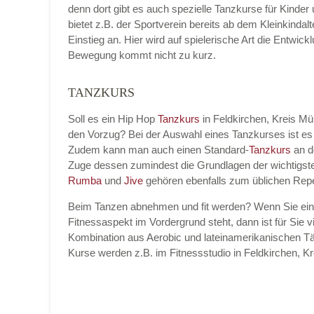
denn dort gibt es auch spezielle Tanzkurse für Kinder
bietet z.B. der Sportverein bereits ab dem Kleinkinda
Einstieg an. Hier wird auf spielerische Art die Entwic
Bewegung kommt nicht zu kurz.
Name der Tanzschule
*
TANZKURS
Soll es ein Hip Hop
Tanzkurs
in Feldkirchen, Kreis M
den Vorzug? Bei der Auswahl eines Tanzkurses ist es
Kontakt E-Mail
Zudem kann man auch einen Standard-
Tanzkurs
an d
Zuge dessen zumindest die Grundlagen der wichtigst
Rumba
und
Jive
gehören ebenfalls zum üblichen Repe
Beim Tanzen abnehmen und fit werden? Wenn Sie ei
Kontakt Telefonnummer
Fitnessaspekt im Vordergrund steht, dann ist für Sie vi
Kombination aus Aerobic und lateinamerikanischen Tä
Kurse werden z.B. im Fitnessstudio in Feldkirchen,
Name des Tanzkurs
*